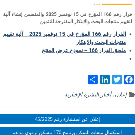
قرار رقم 166 المؤرخ في 15 نوفمبر 2025 والمتضمن إنشاء آلية
تقييم منتجات البحث والابتكار المقترحة للتثمين
القرار رقم 166 المؤرخ في 15 نوفمبر 2025 – آلية تقييم
منتجات البحث والابتكار
ملحق القرار 166 – نموذج عرض المنتج
S
Li
T
F
h
n
w
ac
إعلان، أخبار،النشرة الإخبارية
ar
k
itt
e
e
e
er
b
dI
o
إعلان عن استشارة رقم 45/2025
n
o
استكمال ملفات السكن برنامج 170 مسكن ترقوي مدعم