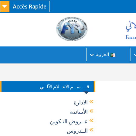
Accès Rapide
العربية
قــــســم الاعــلام الآلــي
الادارة
الأساتذة
عــروض التـكوين
الــدروس