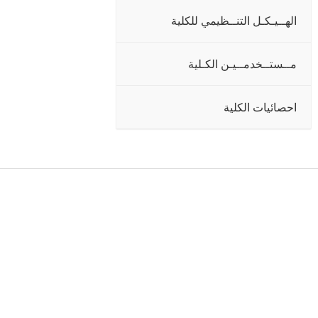
الهــيـكـل التنــظيمي للكلية
مــستــخدمــيـن الكـلية
احصائيات الكلية