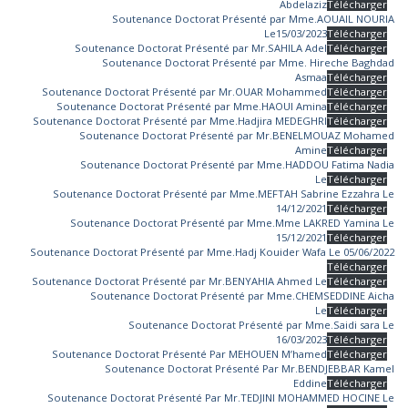
Abdelaziz
Télécharger
Soutenance Doctorat Présenté par Mme.AOUAIL NOURIA
Le15/03/2023
Télécharger
Soutenance Doctorat Présenté par Mr.SAHILA Adel
Télécharger
Soutenance Doctorat Présenté par Mme. Hireche Baghdad
Asmaa
Télécharger
Soutenance Doctorat Présenté par Mr.OUAR Mohammed
Télécharger
Soutenance Doctorat Présenté par Mme.HAOUI Amina
Télécharger
Soutenance Doctorat Présenté par Mme.Hadjira MEDEGHRI
Télécharger
Soutenance Doctorat Présenté par Mr.BENELMOUAZ Mohamed
Amine
Télécharger
Soutenance Doctorat Présenté par Mme.HADDOU Fatima Nadia
Le
Télécharger
Soutenance Doctorat Présenté par Mme.MEFTAH Sabrine Ezzahra Le
14/12/2021
Télécharger
Soutenance Doctorat Présenté par Mme.Mme LAKRED Yamina Le
15/12/2021
Télécharger
Soutenance Doctorat Présenté par Mme.Hadj Kouider Wafa Le 05/06/2022
Télécharger
Soutenance Doctorat Présenté par Mr.BENYAHIA Ahmed Le
Télécharger
Soutenance Doctorat Présenté par Mme.CHEMSEDDINE Aicha
Le
Télécharger
Soutenance Doctorat Présenté par Mme.Saidi sara Le
16/03/2023
Télécharger
Soutenance Doctorat Présenté Par MEHOUEN M’hamed
Télécharger
Soutenance Doctorat Présenté Par Mr.BENDJEBBAR Kamel
Eddine
Télécharger
Soutenance Doctorat Présenté Par Mr.TEDJINI MOHAMMED HOCINE Le