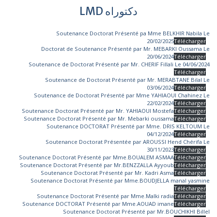
دكتوراه LMD
Soutenance Doctorat Présenté pa Mme BELKHIR Nabila Le
20/02/2025
Télécharger
Doctorat de Soutenance Présenté par Mr. MEBARKI Oussama Le
20/06/2024
Télécharger
Soutenance de Doctorat Présenté par Mr. CHERIF Fillali Le 04/06/2024
Télécharger
Soutenance de Doctorat Présenté par Mr. MERABTANE Bilal Le
03/06/2024
Télécharger
Soutenance de Doctorat Présenté par Mme YAHIAOUI Chahinez Le
22/02/2024
Télécharger
Soutenance Doctorat Présenté par Mr. YAHIAOUI Mostefa
Télécharger
Soutenance Doctorat Présenté par Mr. Mebarki oussama
Télécharger
Soutenance DOCTORAT Présenté par Mme. DRIS KELTOUM Le
04/12/2024
Télécharger
Soutenance Doctorat Présentée par AROUSSI Hend Chérifa Le
30/11/2023
Télécharger
Soutenance Doctorat Présenté par Mme.BOUALEM ASMAA
Télécharger
Soutenance Doctorat Présenté par Mr.BENZZALLA Ayyoub
Télécharger
Soutenance Doctorat Présenté par Mr. Kadri Asma
Télécharger
Soutenance Doctorat Présenté par Mme.BOUDJELLA manal yasmine
Télécharger
Soutenance Doctorat Présenté par Mme.Malki radia
Télécharger
Soutenance DOCTORAT Présenté par Mme.AOUAD imane
Télécharger
Soutenance Doctorat Présenté par Mr.BOUCHIKHI Billel