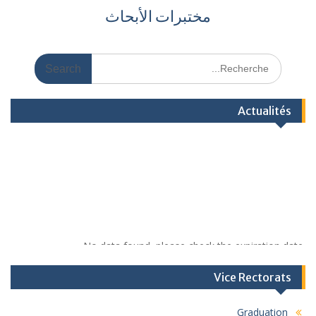
مختبرات الأبحاث
Actualités
No data found, please check the expiration date.
Vice Rectorats
Graduation