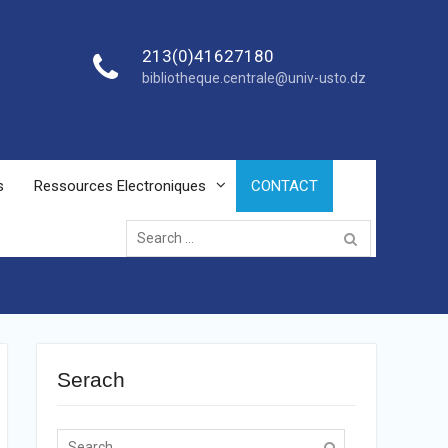
213(0)41627180
bibliotheque.centrale@univ-usto.dz
s
Ressources Electroniques
CONTACT
Serach