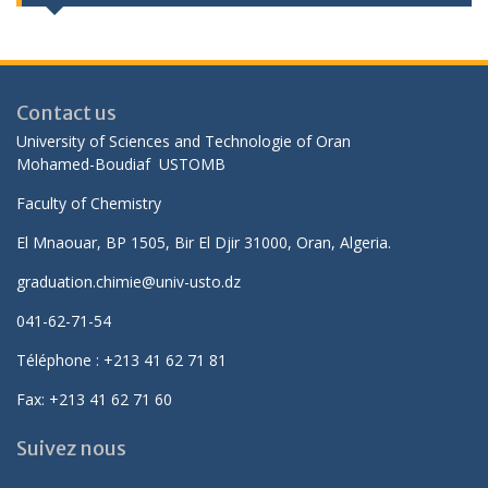
Avis aux enseignants et doctorants du département de chimie
physique Il est porté à la connaissance des enseignants et
Contact us
doctorants du département de chimie physique que le Conseil
Scientifique de Département (CSD) se tiendra le : Le dimanche
University of Sciences and Technologie of Oran
21 février 2026 à 12h15
Mohamed-Boudiaf USTOMB
Appel à candidature TDT (Inde)
Faculty of Chemistry
El Mnaouar, BP 1505, Bir El Djir 31000, Oran, Algeria.
Demande de Relevé de Notes et Authentification
graduation.chimie@univ-usto.dz
041-62-71-54
Demande d'attestation en français
Téléphone : +213 41 62 71 81
Fax: +213 41 62 71 60
Suivez nous