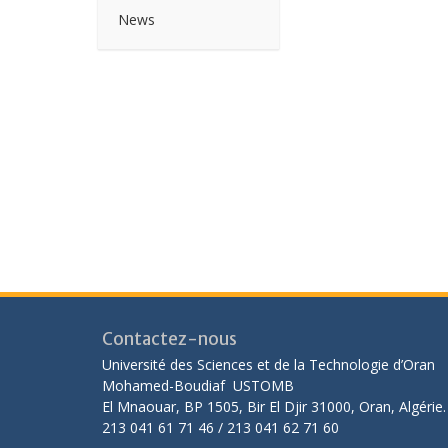
News
Contactez-nous
Université des Sciences et de la Technologie d’Oran
Mohamed-Boudiaf USTOMB
El Mnaouar, BP 1505, Bir El Djir 31000, Oran, Algérie.
213 041 61 71 46 / 213 041 62 71 60