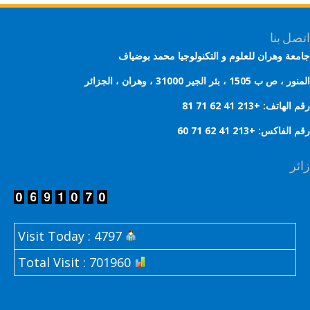
ل بنا
عة وهران للعلوم و التكنولوجيا محمد بوضياف
 ب 1505 ، بئر الجير 31000 ، وهران ، الجزائر
هاتف: +213 41 62 71 81
لفاكس: +213 41 62 71 60
ر
Visit Today : 4797
Total Visit : 701960