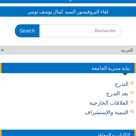
k
لقاء البروفيسور السيد كمال يوسف تومي
نيابة مديرية الجامعة
التدرج
بعد التدرج
العلاقات الخارجية
التنمية والإستشراف
الكليات و المعاهد