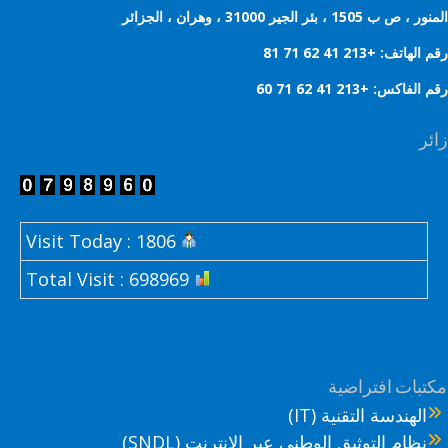
 ب 1505 ، بئر الجير 31000 ، وهران ، الجزائر
هاتف: +213 41 62 71 81
لفاكس: +213 41 62 71 60
ر
Visit Today : 1806
Total Visit : 698969
تبات افتراضية
الهندسة التقنية (IT)
نظام التوثيق الوطني عبر الإنترنت (SNDL)