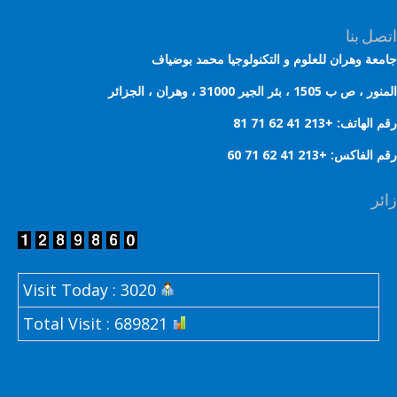
ل بنا
عة وهران للعلوم و التكنولوجيا محمد بوضياف
 ب 1505 ، بئر الجير 31000 ، وهران ، الجزائر
هاتف: +213 41 62 71 81
لفاكس: +213 41 62 71 60
ر
Visit Today : 3020
Total Visit : 689821