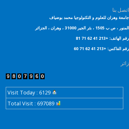
ل بنا
عة وهران للعلوم و التكنولوجيا محمد بوضياف
 ب 1505 ، بئر الجير 31000 ، وهران ، الجزائر
هاتف: +213 41 62 71 81
لفاكس: +213 41 62 71 60
ر
Visit Today : 6129
Total Visit : 697089