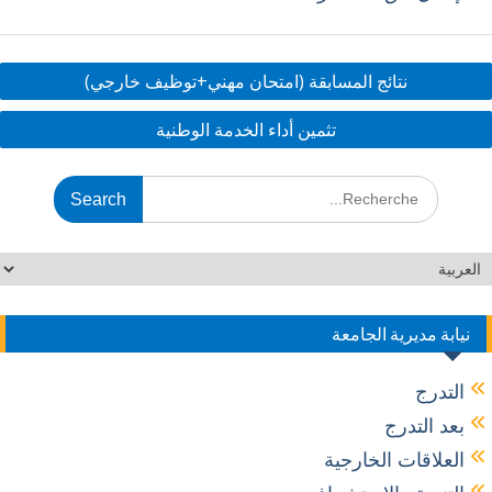
ar
k
itt
e
e
e
er
b
dI
o
نتائج المسابقة (امتحان مهني+توظيف خارجي)
n
o
تثمين أداء الخدمة الوطنية
k
نيابة مديرية الجامعة
التدرج
بعد التدرج
العلاقات الخارجية