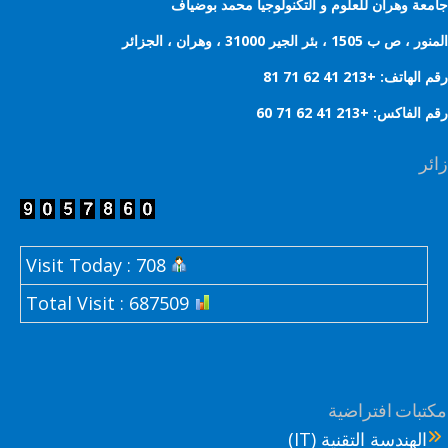
عة وهران للعلوم و التكنولوجيا محمد بوضياف
 ب 1505 ، بئر الجير 31000 ، وهران ، الجزائر
هاتف: +213 41 62 71 81
لفاكس: +213 41 62 71 60
ر
Visit Today : 708
Total Visit : 687509
تبات افتراضية
الهندسة التقنية (IT)