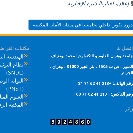
إعلان، أخبار،النشرة الإخبارية
ar
k
itt
e
e
e
er
b
dI
o
دورة تكوين داخلي بجامعتنا في ميدان الأمانة المكتبية
n
o
k
اتصل بنا
مكتبات افتراضي
جامعة وهران للعلوم و التكنولوجيا محمد بوضياف
الهندسة التقني
نظام التوثي
المنور ، ص ب 1505 ، بئر الجير 31000 ، وهران ،
(SNDL)
الجزائر
البوابة الوط
رقم الهاتف: +213 41 62 71 81
(PNST)
رقم الفاكس: +213 41 62 71 60
العلوم المباش
المكتبة الرقمي
زائر