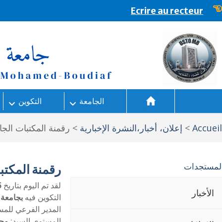
content
Ecrire au recteur
الجامعة
التكوين
Accueil
>
إعلان، أخبار،النشرة الإخبارية
>
رقمنة المكتبات الج
لمستجدات
رقمنة المكتبا
لقد تم اليوم بتاريخ
25 
الأخبار
التكوين فيه
بجامعة 
المدير الفرعي للمس
المستوى السيد:
مح