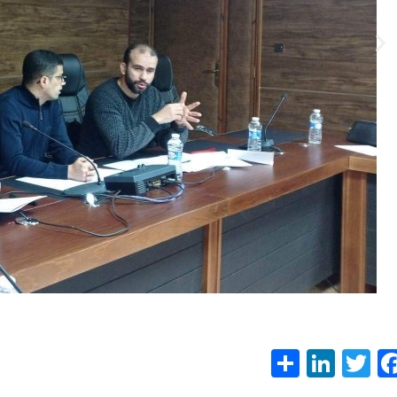
S
Li
T
F
h
n
w
ac