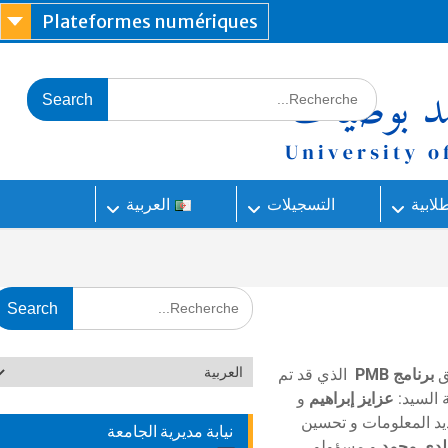
Plateformes numériques
طلابية
التسجيلات
العربية
ق
برنامج
PMB
الذي قد تم
 السيد:
عزايز إبراهيم
و
د المعلومات و تحسين
نيابة مديرية الجامعة
لدي محمد
و مسؤولو