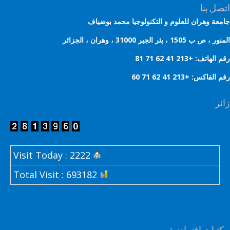
ل بنا
عة وهران للعلوم و التكنولوجيا محمد بوضياف
 ب 1505 ، بئر الجير 31000 ، وهران ، الجزائر
هاتف: +213 41 62 71 81
لفاكس: +213 41 62 71 60
ر
Visit Today : 2222
Total Visit : 693182
تبات افتراضية