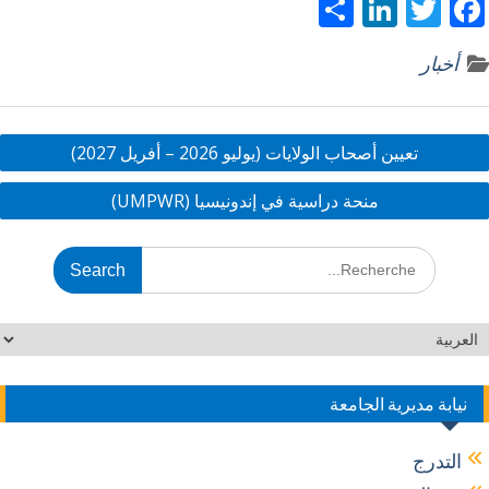
S
Li
T
F
h
n
w
ac
أخبار
ar
k
itt
e
e
e
er
b
dI
o
تعيين أصحاب الولايات (يوليو 2026 – أفريل 2027)
n
o
منحة دراسية في إندونيسيا (UMPWR)
k
نيابة مديرية الجامعة
التدرج