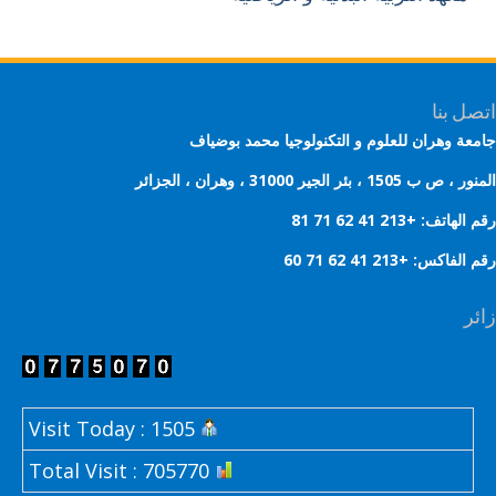
ل بنا
عة وهران للعلوم و التكنولوجيا محمد بوضياف
 ب 1505 ، بئر الجير 31000 ، وهران ، الجزائر
هاتف: +213 41 62 71 81
لفاكس: +213 41 62 71 60
ر
Visit Today : 1505
Total Visit : 705770