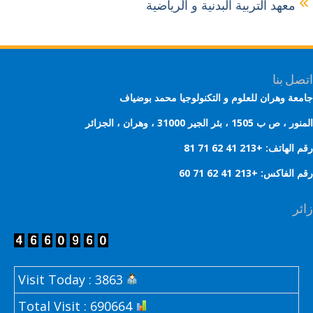
معهد التربية البدنية و الرياضية
ل بنا
عة وهران للعلوم و التكنولوجيا محمد بوضياف
 ب 1505 ، بئر الجير 31000 ، وهران ، الجزائر
هاتف: +213 41 62 71 81
لفاكس: +213 41 62 71 60
ر
Visit Today : 3863
Total Visit : 690664