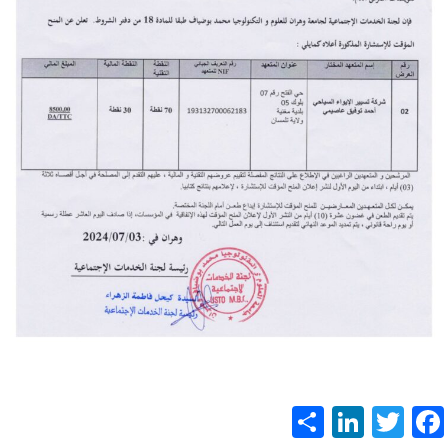
S
Li
T
F