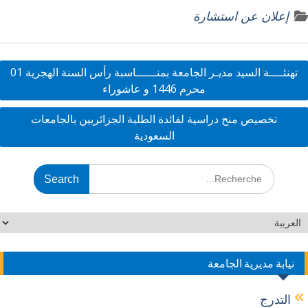
h
n
w
ac
إعلان عن استشارة
ar
k
itt
e
e
e
er
b
dI
o
تهنئــــة السيد مديـر الجامعة بمنــــــاسبة رأس السنة الهجرية 01
n
o
محرم 1446 و عاشوراء
k
تخصيص منح دراسية لفائدة الطلبة الجزائريين بالجامعات
السعودية
نيابة مديرية الجامعة
التدرج