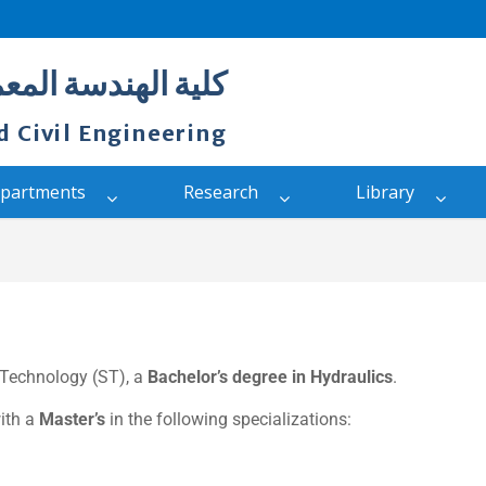
كلية الهندسة المعم
d Civil Engineering
partments
Research
Library
d Technology (ST), a
Bachelor’s degree in Hydraulics
.
with a
Master’s
in the following specializations: