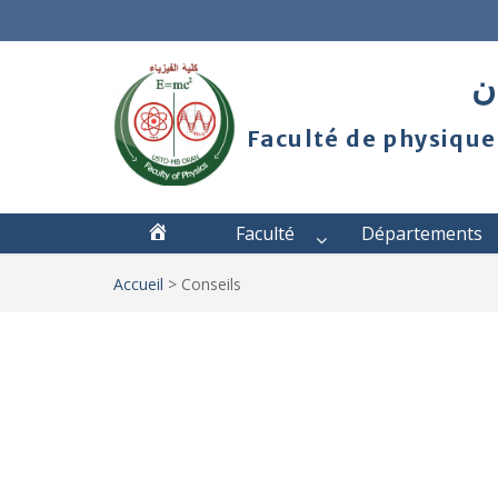
ان
Faculté de physique
Faculté
Départements
Accueil
>
Conseils