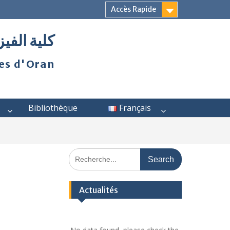
Accès Rapide
كلية الفيز
ies d'Oran
Bibliothèque
Français
Actualités
No data found, please check the