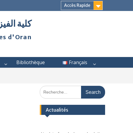
Accès Rapide
كلية الفيز
ies d'Oran
Bibliothèque
Français
Actualités
No data found, please check the