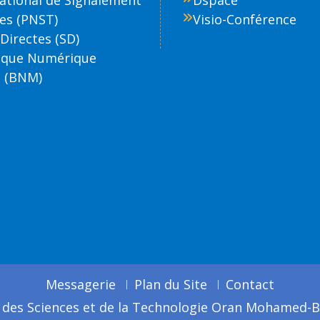
National de Signalement
Dspace
es (PNST)
Visio-Conférence
Directes (SD)
èque Numérique
 (BNM)
Messagerie
Plan du Site
Contact
 des Sciences et de la Technologie Oran Mohamed-Bo