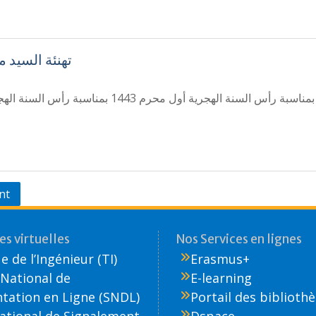
تهنئة السيد م
nt
s virtuelles
Nos Services en lignes
 de l’Ingénieur (TI)
Erasmus+
National de
E-learning
ation en Ligne (SNDL)
Portail des biblioth