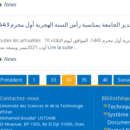
News
دير الجامعة بمناسبة رأس السنة الهجرية أول محرم 1443
ctualités تهنئة السيد مدير الجامعة بمناسبة رأس السنة الهجرية أول محرم 1443 بمناسبة رأس السنة الهجرية أول محرم 1443، الموافق ليوم الثلاثاء 10
أوت 2021يسر ويسعد مدير
Lire la suite …
News
…
…
Précédent
1
33
34
35
40
Suiva
Contactez-nous
Bibliothèque
Université des Sciences et de la Technologie
Technique
d’Oran
Système 
Mohamed-Boudiaf USTOMB
Document
El Mnaouar, BP 1505, Bir El Djir 31000, Oran,