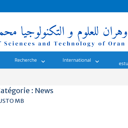
Recherche
International
estu
atégorie :
News
é USTO MB