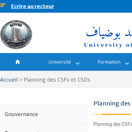
Ecrire au recteur
principal
Université
Formation
Accueil
>
Planning des CSFs et CSDs
Planning des 
Gouvernance
Planning des CSF