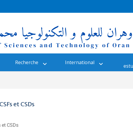
Recherche
International
estu
CSFs et CSDs
s et CSDs