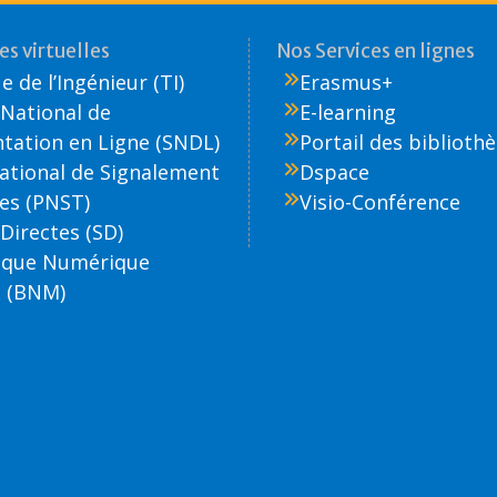
s virtuelles
Nos Services en lignes
 de l’Ingénieur (TI)
Erasmus+
National de
E-learning
ation en Ligne (SNDL)
Portail des biblioth
National de Signalement
Dspace
es (PNST)
Visio-Conférence
Directes (SD)
èque Numérique
 (BNM)