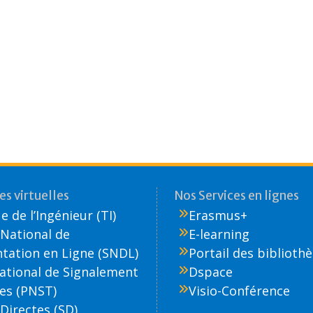
s virtuelles
Nos Services en lignes
 de l’Ingénieur (TI)
Erasmus+
National de
E-learning
ation en Ligne (SNDL)
Portail des biblioth
National de Signalement
Dspace
es (PNST)
Visio-Conférence
Directes (SD)