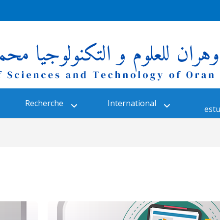
Recherche
International
estu