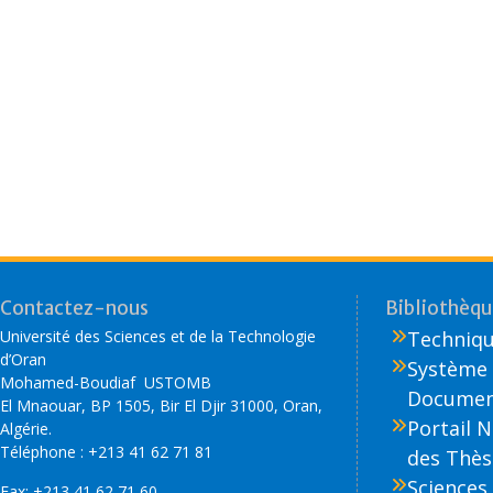
Contactez-nous
Bibliothèque
Université des Sciences et de la Technologie
Technique
d’Oran
Système 
Mohamed-Boudiaf USTOMB
Document
El Mnaouar, BP 1505, Bir El Djir 31000, Oran,
Portail 
Algérie.
Téléphone : +213 41 62 71 81
des Thès
Sciences 
Fax: +213 41 62 71 60