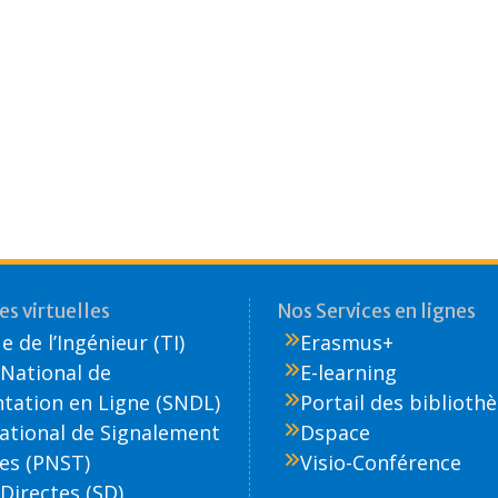
s virtuelles
Nos Services en lignes
 de l’Ingénieur (TI)
Erasmus+
National de
E-learning
ation en Ligne (SNDL)
Portail des biblioth
National de Signalement
Dspace
es (PNST)
Visio-Conférence
Directes (SD)