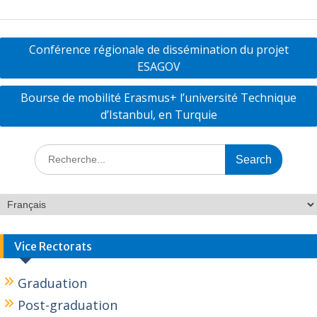
e
itt
k
ta
b
er
e
g
o
dI
er
Conférence régionale de dissémination du projet
o
n
ESAGOV
k
Bourse de mobilité Erasmus+ l’université Technique
d’Istanbul, en Turquie
Vice Rectorats
Graduation
Post-graduation