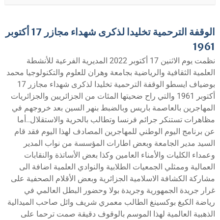
الوقفة الترحمية تخليدا لذكرى شهداء مجازر 17 أكتوبر
1961
نظمت يوم الاثنين 17 أكتوبر 2022 المديرية الفرعية للأنشطة
العلمية الثقافية والرياضية بجامعة وهران للعلوم والتكنولوجيا محمد
بوضياف ايسطو الوقفة الترحمية تخليدا لذكرى شهداء مجازر 17
أكتوبر 1961 والتي راح ضحيتها المئات من الجزائريين والجزائريات
المهاجرين بالعاصمة باريس وبالضبط بنهر السين بعد خروجهم في
مظاهرات تستنكر جرائم فرنسا وتطالب بالحرية والاستقلال..أما
عن برنامج اليوم الوطني للمهاجرين المصادف لهذا اليوم فقد قام
السيد مدير الجامعة وبعض اطارات المؤسسة من نواب المدير
وعمداء الكليات والأمناء العامين وكذا بعض الأساتذة والنقابات
العمالية وممثلي الجمعيات الطلابية والنوادي العلمية اضافة الى
مشاركة الكشافة الاسلامية الجزائرية وبعض الأقلام الصحفية على
غرار جريدة الجمهورية وجريدة بولا وحضور البطل العالمي في
رياضة الكيغ بوكسينغ الطالب معمري شريف وائل صاحب الميدالية
الذهبية العالمية لهذا الموسم بالوقوف دقيقة صمت ترحما على