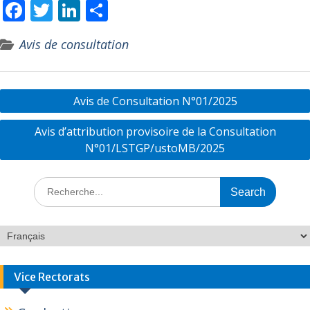
F
T
Li
P
ac
w
n
ar
Avis de consultation
e
itt
k
ta
b
er
e
g
o
dI
er
Avis de Consultation N°01/2025
o
n
Avis d’attribution provisoire de la Consultation
k
N°01/LSTGP/ustoMB/2025
Vice Rectorats