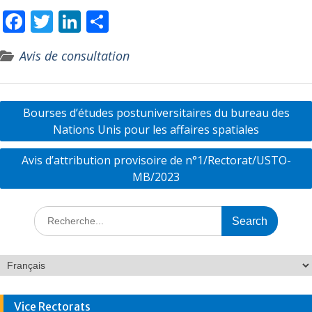
F
T
Li
P
ac
w
n
ar
Avis de consultation
e
itt
k
ta
b
er
e
g
o
dI
er
Bourses d’études postuniversitaires du bureau des
o
n
Nations Unis pour les affaires spatiales
k
Avis d’attribution provisoire de n°1/Rectorat/USTO-
MB/2023
Vice Rectorats