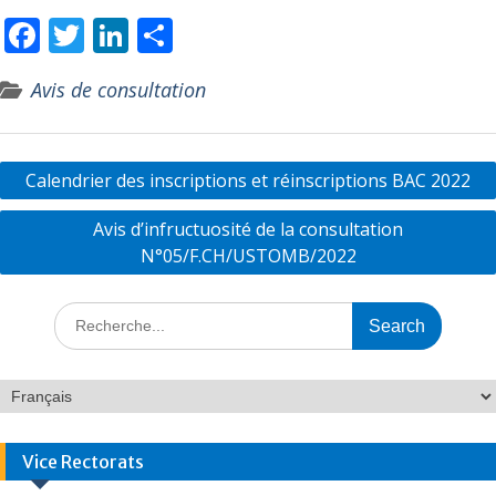
F
T
Li
P
ac
w
n
ar
Avis de consultation
e
itt
k
ta
b
er
e
g
o
dI
er
Calendrier des inscriptions et réinscriptions BAC 2022
o
n
Avis d’infructuosité de la consultation
k
N°05/F.CH/USTOMB/2022
Vice Rectorats