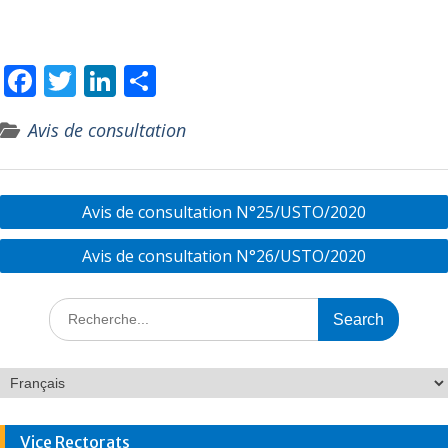
F
T
Li
P
ac
w
n
ar
Avis de consultation
e
itt
k
ta
b
er
e
g
o
dI
er
Avis de consultation N°25/USTO/2020
o
n
Avis de consultation N°26/USTO/2020
k
Vice Rectorats