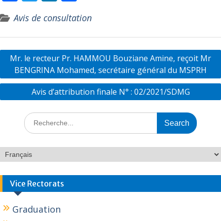
ac
w
n
ar
Avis de consultation
e
itt
k
ta
b
er
e
g
o
dI
er
Mr. le recteur Pr. HAMMOU Bouziane Amine, reçoit Mr
o
n
BENGRINA Mohamed, secrétaire général du MSPRH
k
Avis d’attribution finale N° : 02/2021/SDMG
Vice Rectorats
Graduation