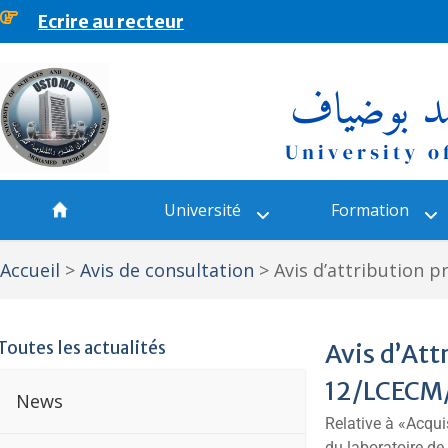
Ecrire au recteur
principal
Université
Formation
Accueil
>
Avis de consultation
>
Avis d’attribution 
Toutes les actualités
Avis d’Att
12/LCEC
News
Relative à «Acquis
du laboratoire d