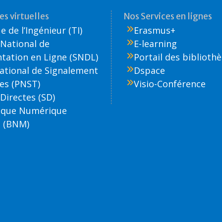
s virtuelles
Nos Services en lignes
 de l’Ingénieur (TI)
Erasmus+
National de
E-learning
ation en Ligne (SNDL)
Portail des biblioth
National de Signalement
Dspace
es (PNST)
Visio-Conférence
Directes (SD)
èque Numérique
 (BNM)