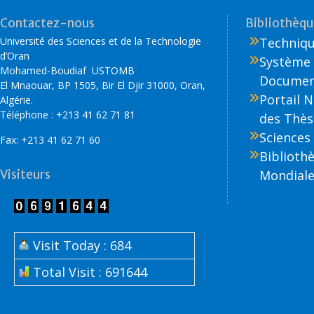
k
Contactez-nous
Bibliothèque
Université des Sciences et de la Technologie
Technique
d’Oran
Système 
Mohamed-Boudiaf USTOMB
Document
El Mnaouar, BP 1505, Bir El Djir 31000, Oran,
Portail 
Algérie.
Téléphone : +213 41 62 71 81
des Thès
Sciences 
Fax: +213 41 62 71 60
Biblioth
Visiteurs
Mondiale
Visit Today : 684
Total Visit : 691644