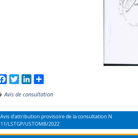
F
T
Li
P
ac
w
n
ar
Avis de consultation
e
itt
k
ta
b
er
e
g
o
dI
er
Avis d’attribution provisoire de la consultation N
11/LSTGP/USTOMB/2022
o
n