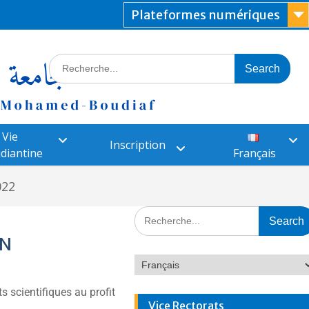
Plateformes numériques
Vie
Inscription
diantine
Français
022
 N
s scientifiques au profit
Vice Rectorats