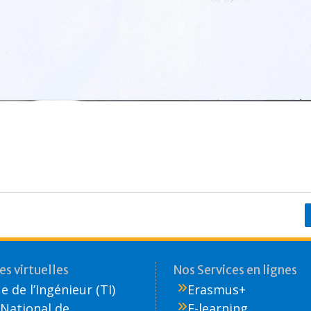
s virtuelles
Nos Services en lignes
 de l’Ingénieur (TI)
Erasmus+
National de
E-learning