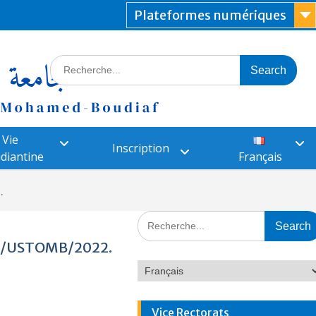
Plateformes numériques
Vie
Inscription
diantine
Français
.
CUB/USTOMB/2022.
Vice Rectorats