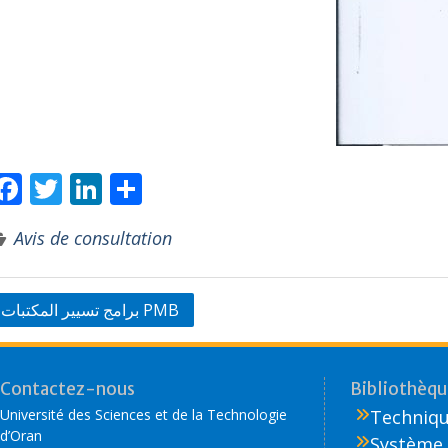
F
T
Li
P
ac
w
n
ar
Avis de consultation
e
itt
k
ta
b
er
e
g
o
dI
er
برامج تسيير المكتبات PMB
o
n
k
Contactez-nous
Bibliothèque
Université des Sciences et de la Technologie
Technique
d’Oran
Système 