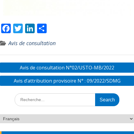
F
T
Li
P
ac
w
n
ar
Avis de consultation
e
itt
k
ta
b
er
e
g
o
dI
er
Avis de consultation N°02/USTO-MB/2022
o
n
Avis d’attribution provisoire N° : 09/2022/SDMG
k