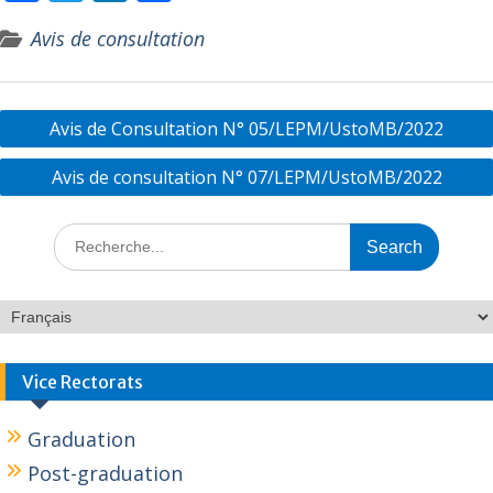
ac
w
n
ar
Avis de consultation
e
itt
k
ta
b
er
e
g
o
dI
er
Avis de Consultation N° 05/LEPM/UstoMB/2022
o
n
Avis de consultation N° 07/LEPM/UstoMB/2022
k
Vice Rectorats
Graduation
Post-graduation