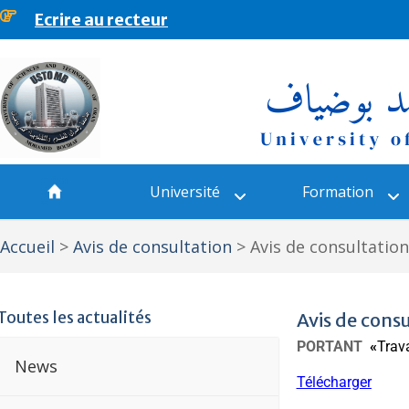
Ecrire au recteur
principal
Université
Formation
Accueil
>
Avis de consultation
>
Avis de consultati
Toutes les actualités
Avis de con
PORTANT
«
Trav
News
Télécharger