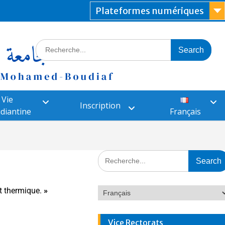
Plateformes numériques
Vie
Inscription
diantine
Français
t thermique.
»
Vice Rectorats