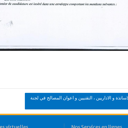
اتذة و الاداريين ، التقنيين و اعوان المصالح في لجنة
s virtuelles
Nos Services en lignes