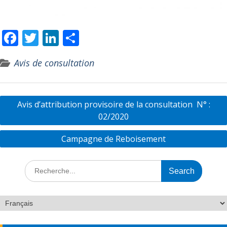
F
T
Li
P
ac
w
n
ar
Avis de consultation
e
itt
k
ta
b
er
e
g
o
dI
er
Avis d’attribution provisoire de la consultation N° :
o
n
02/2020
k
Campagne de Reboisement