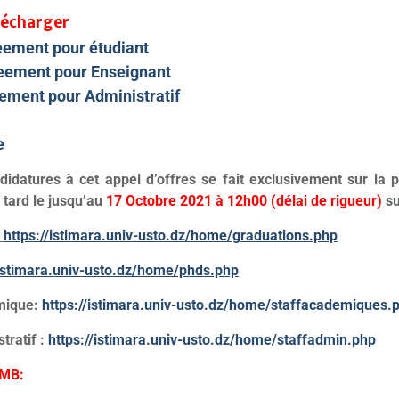
lécharger
eement pour étudiant
eement pour Enseignant
ement pour Administratif
e
idatures à cet appel d’offres se fait exclusivement sur la 
 tard le
jusqu’au
17 Octobre 2021 à 12h00 (délai de rigueur)
su
https://istimara.univ-usto.dz/home/graduations.php
/istimara.univ-usto.dz/home/phds.php
mique:
https://istimara.univ-usto.dz/home/staffacademiques.
ratif :
https://istimara.univ-usto.dz/home/staffadmin.php
-MB: