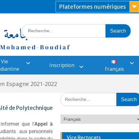
Plateformes numériques
Vie
Inscription
diantine
Français
en Espagne 2021-2022
sité de Polytechnique
 informer que l’
Appel à
tudiants aux personnels
Vice Rectorats
obilités dans le cadre du