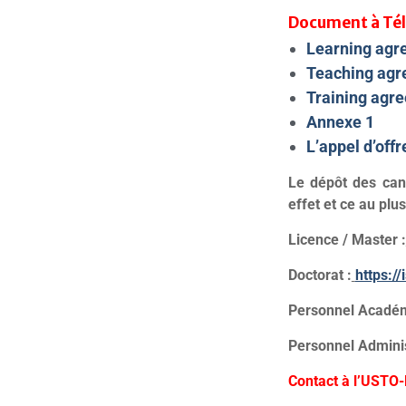
Document à Té
Learning agr
Teaching agr
Training agre
Annexe 1
L’appel d’offr
Le dépôt des cand
effet et ce au plus
Licence / Master
:
Doctorat :
https:/
Personnel Acadé
Personnel Administ
Contact à l’USTO