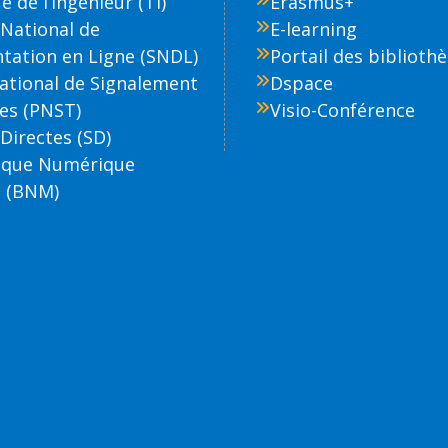
 de l’Ingénieur (TI)
Erasmus+
National de
E-learning
ation en Ligne (SNDL)
Portail des biblioth
National de Signalement
Dspace
es (PNST)
Visio-Conférence
Directes (SD)
èque Numérique
 (BNM)