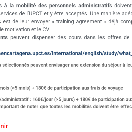
s à la mobilité des personnels administratifs
doivent
services de l’UPCT et y être acceptés. Une manière adé
 est de leur envoyer « training agreement » déjà comp
 de motivation et le CV.
nts
peuvent dispenser des cours dans les offres de 
iaencartagena.upct.es/international/english/study/wha
s sélectionnés peuvent envisager une extension du séjour à leu
mois (×5 mois) + 180€ de participation aux frais de voyage
dministratif : 160€/jour (×5 jours) + 180€ de participation au
important de noter que toutes les mobilités doivent être effe
nir