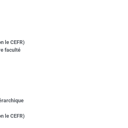
on le CEFR)
e faculté
érarchique
on le CEFR)