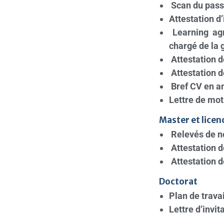
Scan du pass
Attestation d’
Learning agr
chargé de la 
Attestation 
Attestation d
Bref CV en a
Lettre de mot
Master et licen
Relevés de n
Attestation 
Attestation 
Doctorat
Plan de travai
Lettre d’invit