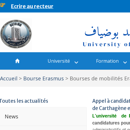
Ecrire au recteur
principal
Université
Formation
Accueil
>
Bourse Erasmus
>
Bourses de mobilités E
Toutes les actualités
Appel à candida
de Carthagène e
News
L’université de
candidatures pou
administratifs et 