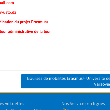
ail.com
v-usto.dz
dination du projet Erasmus+
our administrative de la tour
Bourses de mobilités Erasmus+ Université de
Varsovi
s virtuelles
Nos Services en lignes