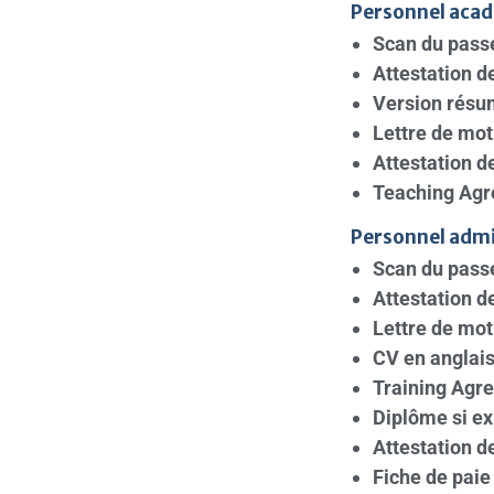
Personnel aca
Scan du pass
Attestation de
Version résu
Lettre de mot
Attestation d
Teaching Agre
Personnel admi
Scan du pass
Attestation de
Lettre de moti
CV en anglai
Training Agre
Diplôme si ex
Attestation d
Fiche de paie