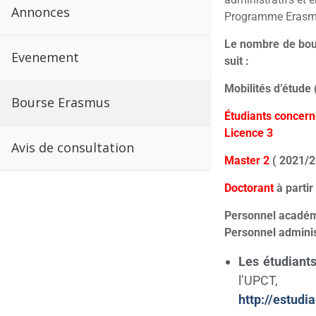
Annonces
Programme Erasmu
Le
nombre de bour
Evenement
suit :
Mobilités d’étude
Bourse Erasmus
Étudiants concern
Licence 3
Avis de consultation
M
aster 2
( 2021/2
Doctorant
à partir
Personnel académ
Personnel adminis
Les étudiant
l’UP
http://estudi