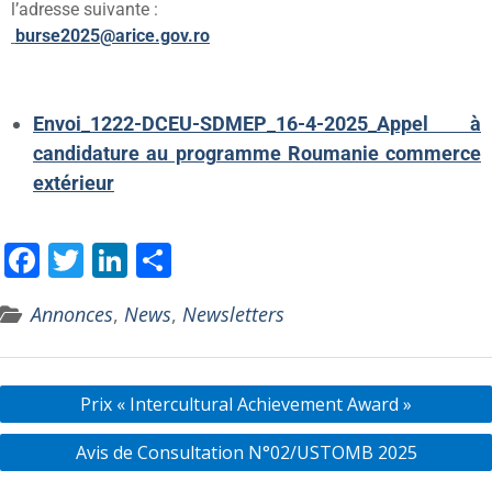
l’adresse suivante :
burse2025@arice.gov.ro
Envoi_1222-DCEU-SDMEP_16-4-2025_Appel à
candidature au programme Roumanie commerce
extérieur
F
T
Li
P
ac
w
n
ar
Annonces
,
News
,
Newsletters
e
itt
k
ta
b
er
e
g
o
dI
er
Prix « Intercultural Achievement Award »
o
n
Avis de Consultation N°02/USTOMB 2025
k