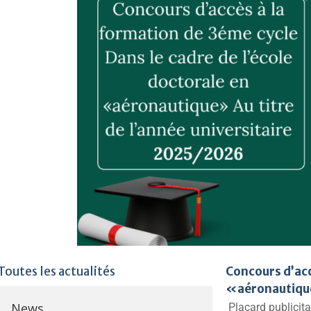
Toutes les actualités
Concours d’acc
«aéronautique
News
Placard publicita