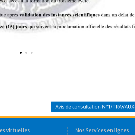
Avis de consultation N°1/TRAVA
s virtuelles
Nos Services en lignes