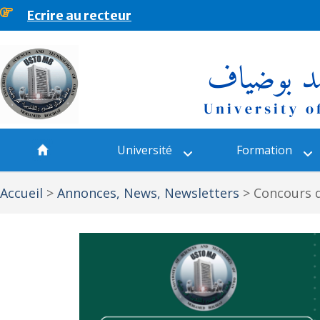
Ecrire au recteur
principal
Université
Formation
Accueil
>
Annonces, News, Newsletters
>
Concours d