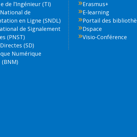
 de l’Ingénieur (TI)
Erasmus+
National de
E-learning
ation en Ligne (SNDL)
Portail des biblioth
National de Signalement
Dspace
es (PNST)
Visio-Conférence
Directes (SD)
èque Numérique
 (BNM)