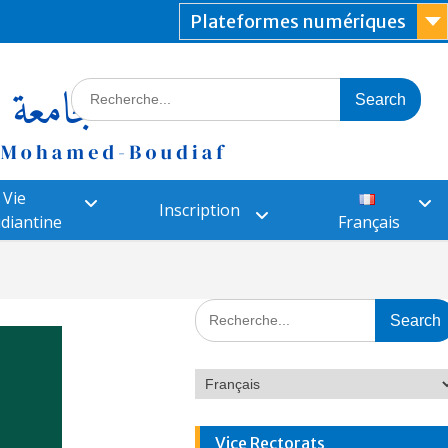
Plateformes numériques
Vie
Inscription
diantine
Français
Vice Rectorats