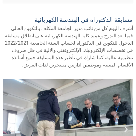
مسابقة الدكتوراه في الهندسة الكهربائية
أشرف اليوم كل من نائب مدير الجامعة المكلف بالتكوين العالي
فيما بعد التدرج وعميد كلية الهندسة الكهربائية على انطلاق مسابقة
الدخول للتكوين في الدكتوراه لحساب السنة الجامعية 2022/2021
في تخصصات الإلكترونيك، الإلكتروتقني والآلية في ظل ظروف
تنظيمية عالية، كما شارك في تأطير هذه المسابقة جميع أساتذة
الأقسام المعنية وموظفين اداريين مسخرين لذات الغرض.