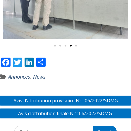
F
T
Li
P
ac
w
n
ar
Annonces
,
News
e
itt
k
ta
b
er
e
g
o
dI
er
Avis d’attribution provisoire N° : 06/2022/SDMG
o
n
Avis d’attribution finale N° : 06/2022/SDMG
k