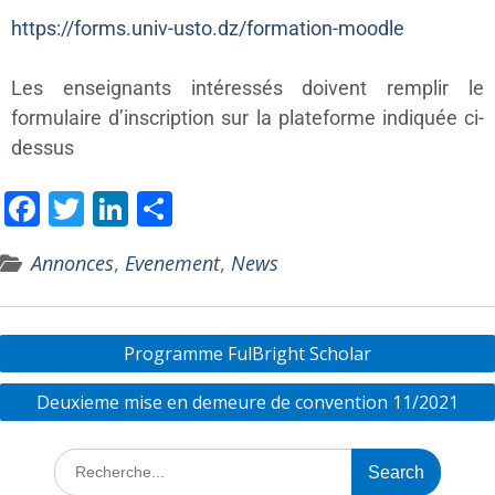
https://forms.univ-usto.dz/formation-moodle
Les enseignants intéressés doivent remplir le
formulaire d’inscription sur la plateforme indiquée ci-
dessus
F
T
Li
P
ac
w
n
ar
Annonces
,
Evenement
,
News
e
itt
k
ta
b
er
e
g
o
dI
er
Programme FulBright Scholar
o
n
Deuxieme mise en demeure de convention 11/2021
k