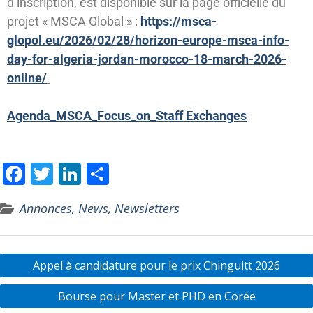
d’inscription, est disponible sur la page officielle du
projet « MSCA Global » :
https://msca-
glopol.eu/2026/
02/28/horizon-europe-msca-
info-
day-for-algeria-jordan-
morocco-18-march-2026-
online/
Agenda_MSCA_Focus_on_Staff Exchanges
F
T
Li
P
ac
w
n
ar
Annonces, News, Newsletters
e
itt
k
ta
b
er
e
g
o
dI
er
Appel à candidature pour le prix Chinguitt 2026
o
n
Bourse pour Master et PHD en Corée
k