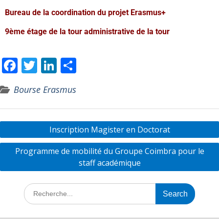
Bureau de la coordination du projet Erasmus+
9ème étage de la tour administrative de la tour
F
T
Li
P
ac
w
n
ar
Bourse Erasmus
e
itt
k
ta
b
er
e
g
o
dI
er
Inscription Magister en Doctorat
o
n
Programme de mobilité du Groupe Coimbra pour le
k
staff académique