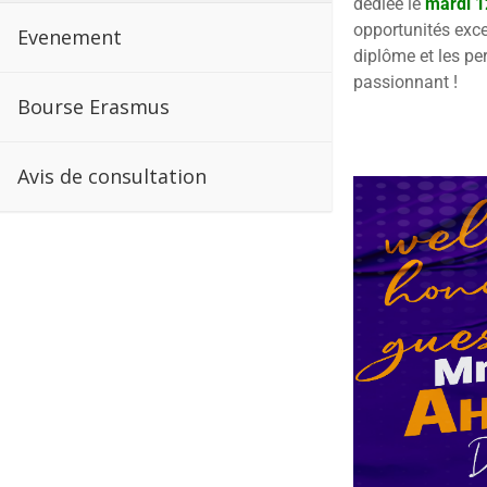
dédiée le
mardi 1
opportunités exce
Evenement
diplôme et les pe
passionnant !
Bourse Erasmus
Avis de consultation