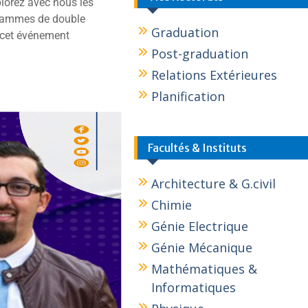
plorez avec nous les
ogrammes de double
Graduation
à cet événement
Post-graduation
Relations Extérieures
Planification
Facultés & Instituts
Architecture & G.civil
Chimie
Génie Electrique
Génie Mécanique
Mathématiques &
Informatiques