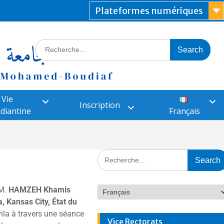
Plateformes numériques
Vie
Inscription
diantine
Français
 M.
HAMZEH Khamis
 Kansas City, État du
vila à travers une séance
Vice Rectorats