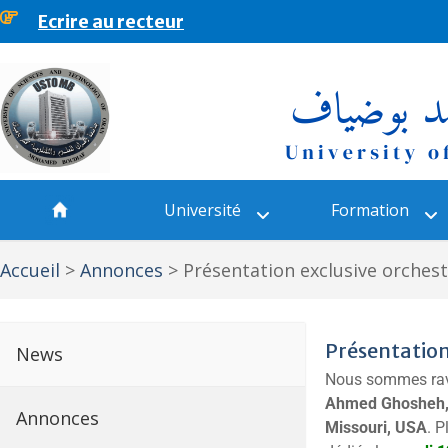
Ecrire au recteur
principal
Université
Formation
Accueil
>
Annonces
>
Présentation exclusive orch
Présentati
News
Nous sommes ravi
Ahmed Ghosheh, D
Annonces
Missouri, USA
. P