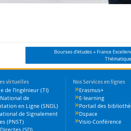
Bourses d’études « France Excelle
Thématique
s virtuelles
Nos Services en lignes
 de l’Ingénieur (TI)
Erasmus+
National de
E-learning
ation en Ligne (SNDL)
Portail des biblioth
National de Signalement
Dspace
es (PNST)
Visio-Conférence
Directes (SD)