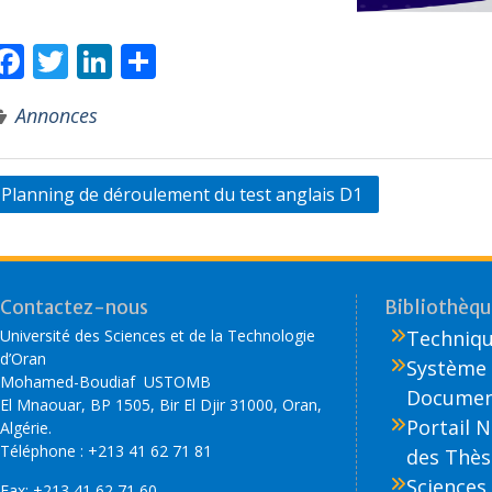
F
T
Li
P
ac
w
n
ar
Annonces
e
itt
k
ta
b
er
e
g
o
dI
er
Planning de déroulement du test anglais D1
o
n
k
Contactez-nous
Bibliothèque
Université des Sciences et de la Technologie
Technique
d’Oran
Système 
Mohamed-Boudiaf USTOMB
Document
El Mnaouar, BP 1505, Bir El Djir 31000, Oran,
Portail 
Algérie.
Téléphone : +213 41 62 71 81
des Thès
Sciences 
Fax: +213 41 62 71 60