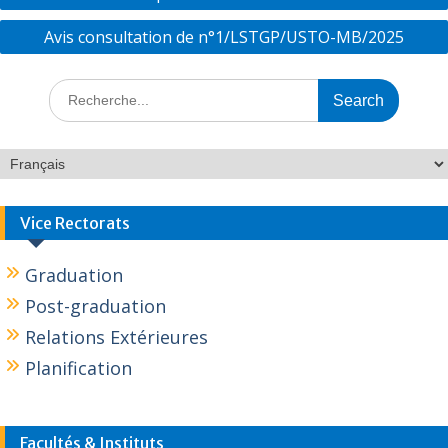
o
n
Avis consultation de n°1/LSTGP/USTO-MB/2025
k
Vice Rectorats
Graduation
Post-graduation
Relations Extérieures
Planification
Facultés & Instituts