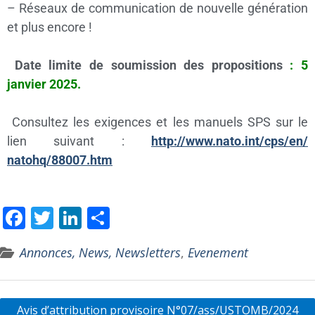
– Réseaux de communication de nouvelle génération
et plus encore !
Date limite de soumission des propositions
: 5
janvier 2025.
Consultez les exigences et les manuels SPS sur le
lien suivant :
http://www.nato.int/cps/en/
natohq/88007.htm
F
T
Li
P
ac
w
n
ar
Annonces, News, Newsletters
,
Evenement
e
itt
k
ta
b
er
e
g
o
dI
er
Avis d’attribution provisoire N°07/ass/USTOMB/2024