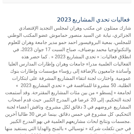
فعاليات تحدي المشاريع 2023
شارك ممثلون عن مكتب وهران لمجلس التجديد الإقتصادي
الجزائري، نيابة عن السيد منصور حماموش عضو المكتب الوطني
للمجلس، بمعية البروفيسور احمد حمو مدير جامعة وهران للعلوم
والتكنولوجيا محمد بوضياف، صباح السبت 17 جوان 2023، في
انطلاق فعاليات: « تحدي المشاريع 2023 « . كما حضر هذه
الفعاليات العلمية مدراء جامعات وهران وإطارات المدارس العليا
وأساتذة جامعيون بالإضافة إلى رؤساء مؤسسات وإطارات بنوك
عمومية. واختارت لجنة انتقاء المشاريع المشرفة على ابتكارات
الطلبة، 50 مشروعا للمنافسة في « تحدي المشاريع 2023 »
لجامعة « إيسطو » من بين مئات المشاريع المقترحة. وقد أستمعت
لجنة التحكيم، إلى 20 عرضا في المدرج الكبير. حيث قدم أصحاب
المشاريع عروضهم في 3 دقائق لكل مشروع، وناقش أعضاء لجنة
التحكيم، كل مشروع في خمس دقائق. بينما عرض 30 طالبا آخرين
مجسمات ونتاىج ابحاث مشاريعهم العلمية في بهو المدرج الكبير.
في حين تكفلت شركة « توسيالي » بالمنح والهدايا التي يستفيد منها