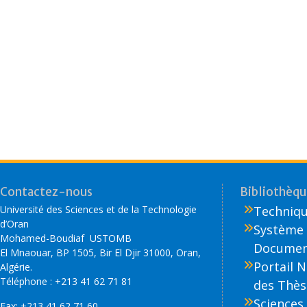
o
n
k
Contactez-nous
Bibliothèque
Université des Sciences et de la Technologie
Technique
d’Oran
Système 
Mohamed-Boudiaf USTOMB
Document
El Mnaouar, BP 1505, Bir El Djir 31000, Oran,
Portail 
Algérie.
Téléphone : +213 41 62 71 81
des Thès
Sciences 
Fax: +213 41 62 71 60