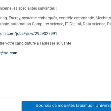
cerne les spécialités suivantes :
ering, Energy, système embarqués, contrôle commande, Mechatron
tronic, automation Computer science, IT, Digital, Data science, D
kedin.com/jobs/view/2959027991
tre votre candidature à l’adresse suivante
e@se.com
Bourses de mobilités Erasmus+ Universi