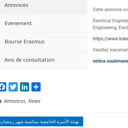
Annonces
Cette annonce con
Electrical Engine
Evenement
Engineering, Elec
https://www.lin
Bourse Erasmus
Veuillez transmet
Avis de consultation
selma.ouahman
F
T
Li
P
ac
w
n
ar
Annonces
,
News
e
itt
k
ta
b
er
e
g
o
dI
er
تهنئة الأسرة الجامعية بمناسبة شهر رمضان