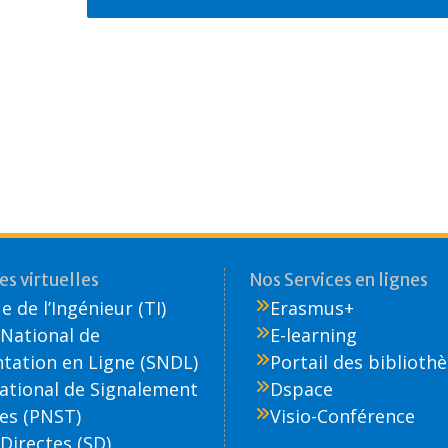
s virtuelles
Nos Services en lignes
 de l’Ingénieur (TI)
Erasmus+
National de
E-learning
ation en Ligne (SNDL)
Portail des biblioth
National de Signalement
Dspace
es (PNST)
Visio-Conférence
Directes (SD)