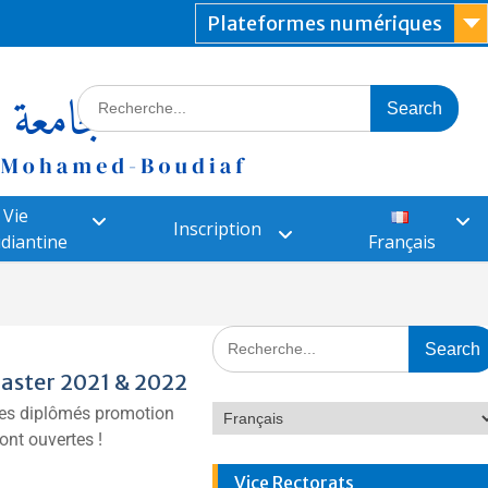
Plateformes numériques
Vie
Inscription
diantine
Français
Master 2021 & 2022
nes diplômés promotion
nt ouvertes !
Vice Rectorats