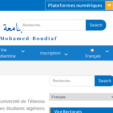
Plateformes numériques
Vie
Inscription
diantine
Français
’université de Tébessa
es étudiants algériens
Vice Rectorats