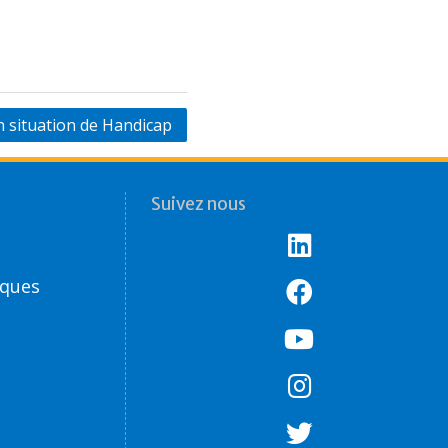
n situation de Handicap
Suivez nous
èques