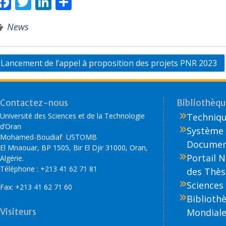
F
T
Li
P
ac
w
n
ar
News
e
itt
k
ta
b
er
e
g
o
dI
er
Lancement de l’appel à proposition des projets PNR 2023
o
n
k
Contactez-nous
Bibliothèque
Université des Sciences et de la Technologie
Technique
d’Oran
Système 
Mohamed-Boudiaf USTOMB
Document
El Mnaouar, BP 1505, Bir El Djir 31000, Oran,
Portail 
Algérie.
Téléphone : +213 41 62 71 81
des Thès
Sciences 
Fax: +213 41 62 71 60
Biblioth
Visiteurs
Mondiale