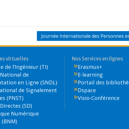
Journée Internationale des Personnes e
s virtuelles
Nos Services en lignes
 de l’Ingénieur (TI)
Erasmus+
National de
E-learning
ation en Ligne (SNDL)
Portail des biblioth
National de Signalement
Dspace
es (PNST)
Visio-Conférence
Directes (SD)
èque Numérique
 (BNM)