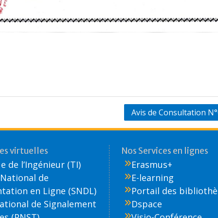
Avis de Consultation 
s virtuelles
Nos Services en lignes
 de l’Ingénieur (TI)
Erasmus+
National de
E-learning
ation en Ligne (SNDL)
Portail des biblioth
National de Signalement
Dspace
es (PNST)
Visio-Conférence