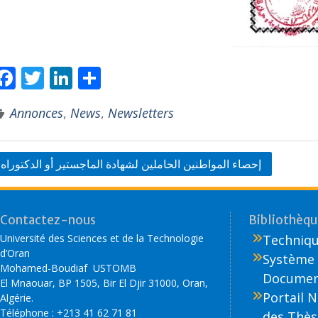
F
T
Li
P
ac
w
n
ar
Annonces
,
News
,
Newsletters
e
itt
k
ta
b
er
e
g
o
dI
er
إحصاء المواطنين الحاملين لشهادة الماجستير أو الدكتوراه
o
n
k
Contactez-nous
Bibliothèque
Université des Sciences et de la Technologie
Technique
d’Oran
Système 
Mohamed-Boudiaf USTOMB
Document
El Mnaouar, BP 1505, Bir El Djir 31000, Oran,
Portail 
Algérie.
Téléphone : +213 41 62 71 81
des Thès