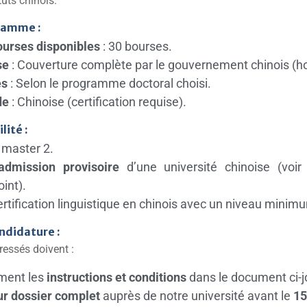
tuts chinois.
ramme :
urses disponibles
: 30 bourses.
se
: Couverture complète par le gouvernement chinois (ho
es
: Selon le programme doctoral choisi.
de
: Chinoise (certification requise).
lité :
n master 2.
admission provisoire
d’une université chinoise (voir 
int).
ertification linguistique en chinois avec un niveau mini
ndidature :
ressés doivent :
ement les
instructions et conditions
dans le document ci-jo
ur dossier complet
auprès de notre université avant le
15