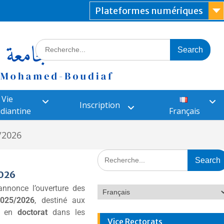
Plateformes numériques
Vie
Inscription
diantine
Français
/2026
2026
nnonce l’ouverture des
025/2026
, destiné aux
es en
doctorat
dans les
Vice Rectorats