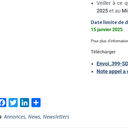
Veiller à ce 
2025
et au
Mi
Date limite de d
15 janvier 2025
Pour plus d’informatio
Télécharger
Envoi_399-S
Note appel a 
F
T
Li
P
ac
w
n
ar
Annonces, News, Newsletters
e
itt
k
ta