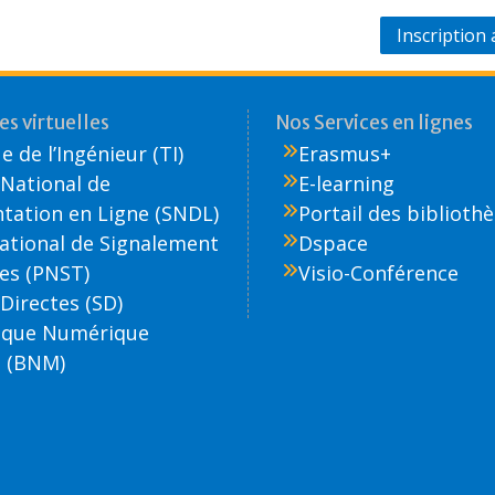
Inscriptio
s virtuelles
Nos Services en lignes
 de l’Ingénieur (TI)
Erasmus+
National de
E-learning
ation en Ligne (SNDL)
Portail des biblioth
National de Signalement
Dspace
es (PNST)
Visio-Conférence
Directes (SD)
èque Numérique
 (BNM)