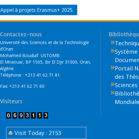
b
er
e
g
o
dI
er
Appel à projets Erasmus+ 2025
o
n
k
Contactez-nous
Bibliothèque
Université des Sciences et de la Technologie
Technique
d’Oran
Système 
Mohamed-Boudiaf USTOMB
Document
El Mnaouar, BP 1505, Bir El Djir 31000, Oran,
Portail 
Algérie.
Téléphone : +213 41 62 71 81
des Thès
Sciences 
Fax: +213 41 62 71 60
Biblioth
Visiteurs
Mondiale
Visit Today : 2153