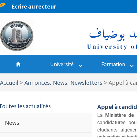
Ecrire au recteur
principal
Université
Formation
Accueil
>
Annonces, News, Newsletters
>
Appel à ca
Toutes les actualités
Appel à candi
La
Ministère de 
News
candidatures po
étudiants algéri