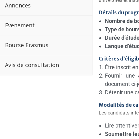
universités et insti
Annonces
Détails du prog
Nombre de bo
Evenement
Type de bour
Durée d’étud
Bourse Erasmus
Langue d’étu
Critères d’éligibi
Avis de consultation
Être inscrit e
Fournir une
document ci-jo
Détenir une c
Modalités de ca
Les candidats inté
Lire attentiv
Soumettre le