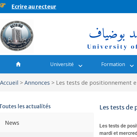
Ecrire au recteur
principal
Université
Formation
Accueil
>
Annonces
>
Les tests de positionnement e
Toutes les actualités
Les tests de
News
Les tests de pos
mardi et mercred