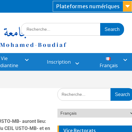
Plateformes numériques
Vie
Inscription
diantine
Français
’USTO-MB- auront lieu:
 du CEIL USTO-MB- et en
Vice Rectorats