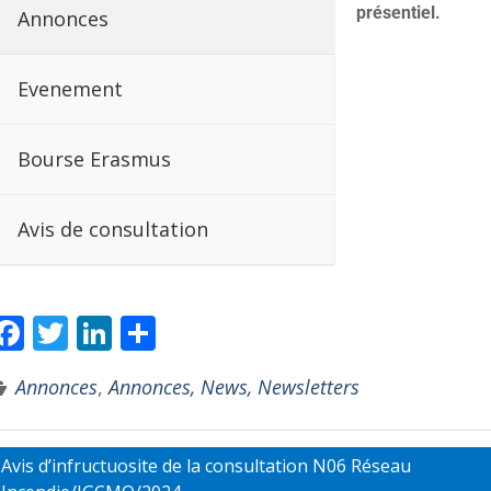
présentiel.
Annonces
Evenement
Bourse Erasmus
Avis de consultation
F
T
Li
P
ac
w
n
ar
Annonces
,
Annonces, News, Newsletters
e
itt
k
ta
b
er
e
g
o
dI
er
Avis d’infructuosite de la consultation N06 Réseau