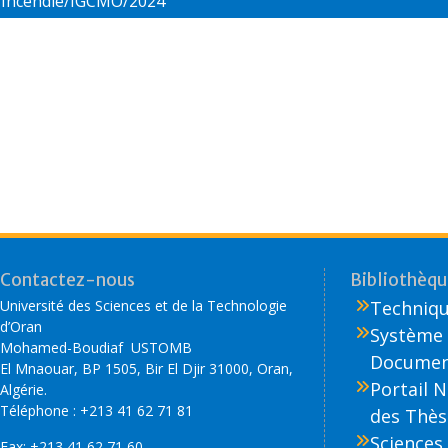
Incendie/IGCMO/2024
o
n
k
Contactez-nous
Bibliothèque
Université des Sciences et de la Technologie
Technique
d’Oran
Système 
Mohamed-Boudiaf USTOMB
Document
El Mnaouar, BP 1505, Bir El Djir 31000, Oran,
Portail 
Algérie.
Téléphone : +213 41 62 71 81
des Thès
Sciences 
Fax: +213 41 62 71 60