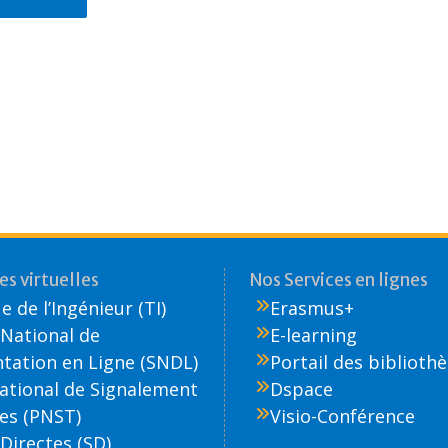
s virtuelles
Nos Services en lignes
 de l’Ingénieur (TI)
Erasmus+
National de
E-learning
ation en Ligne (SNDL)
Portail des biblioth
National de Signalement
Dspace
es (PNST)
Visio-Conférence
Directes (SD)